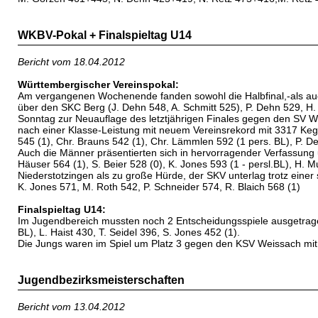
WKBV-Pokal + Finalspieltag U14
Bericht vom 18.04.2012
Württembergischer Vereinspokal:
Am vergangenen Wochenende fanden sowohl die Halbfinal,-als auch
über den SKC Berg (J. Dehn 548, A. Schmitt 525), P. Dehn 529, H.
Sonntag zur Neuauflage des letztjährigen Finales gegen den SV 
nach einer Klasse-Leistung mit neuem Vereinsrekord mit 3317 Keg
545 (1), Chr. Brauns 542 (1), Chr. Lämmlen 592 (1 pers. BL), P. De
Auch die Männer präsentierten sich in hervorragender Verfassung
Häuser 564 (1), S. Beier 528 (0), K. Jones 593 (1 - persl.BL), H.
Niederstotzingen als zu große Hürde, der SKV unterlag trotz einer 
K. Jones 571, M. Roth 542, P. Schneider 574, R. Blaich 568 (1)
Finalspieltag U14:
Im Jugendbereich mussten noch 2 Entscheidungsspiele ausgetragen
BL), L. Haist 430, T. Seidel 396, S. Jones 452 (1).
Die Jungs waren im Spiel um Platz 3 gegen den KSV Weissach mit 5
Jugendbezirksmeisterschaften
Bericht vom 13.04.2012