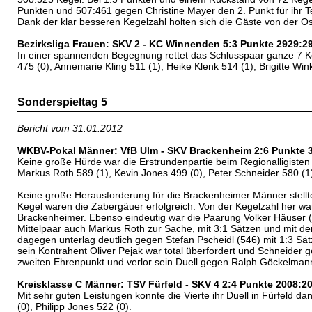
Punkten und 507:461 gegen Christine Mayer den 2. Punkt für ihr 
Dank der klar besseren Kegelzahl holten sich die Gäste von der Ost
Bezirksliga Frauen: SKV 2 - KC Winnenden 5:3 Punkte 2929:2
In einer spannenden Begegnung rettet das Schlusspaar ganze 7 Keg
475 (0), Annemarie Kling 511 (1), Heike Klenk 514 (1), Brigitte Win
Sonderspieltag 5
Bericht vom 31.01.2012
WKBV-Pokal Männer: VfB Ulm - SKV Brackenheim 2:6 Punkte 
Keine große Hürde war die Erstrundenpartie beim Regionalligisten
Markus Roth 589 (1), Kevin Jones 499 (0), Peter Schneider 580 (1
Keine große Herausforderung für die Brackenheimer Männer stellte
Kegel waren die Zabergäuer erfolgreich. Von der Kegelzahl her war
Brackenheimer. Ebenso eindeutig war die Paarung Volker Häuser (
Mittelpaar auch Markus Roth zur Sache, mit 3:1 Sätzen und mit der
dagegen unterlag deutlich gegen Stefan Pscheidl (546) mit 1:3 Sä
sein Kontrahent Oliver Pejak war total überfordert und Schneider
zweiten Ehrenpunkt und verlor sein Duell gegen Ralph Göckelmann
Kreisklasse C Männer: TSV Fürfeld - SKV 4 2:4 Punkte 2008:2
Mit sehr guten Leistungen konnte die Vierte ihr Duell in Fürfeld
(0), Philipp Jones 522 (0).