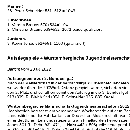
Männer:
28. Peter Schneider 531+512 = 1043
Juniorinnen:
1. Verena Brauns 570+534=1104
2. Christina Brauns 539+532=1071 beide qualifziert
Junioren:
3. Kevin Jones 552+551=1103 (qualifiziert)
Aufstiegspiele + Württembergische Jugendmeisterschaf
Bericht vom 23.04.2012
Aufstiegspiele zur 3. Bundesliga:
Nach der Meisterschaft in der Verbandsliga Württemberg landeten
wo wieder über die 200Wurf-Distanz gespielt wurde, sicherten si
den 2. Platz und schafften somit den Aufstieg in die 3. Bundeslig
913+899, R. Blaich 944+954, P. Schneider 935+885 Kegel.
Württembergische Mannschafts-Jugendmeisterschaften 2012
Hochbetrieb herrschte am vergangenen Wochenende auf dem Bahne
Landestitel und die Fahrkarten zur Deutschen Meisterschaft. Vom 
einer deutlichen Leistungssteigerung am Finaltag den hervorrage
Jones 301 (L. Dehn 93)+471, L. Haist 442 + 508( tolle neue persl
M. Görzen 461+445, N. Dehn 425+419, N. Retz 475+416,M. Retz 4