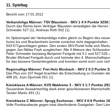
11. Spieltag
Bericht vom 17.01.2012
Verbandsliga Männer: TSV Blaustein - SKV 1 4:4 Punkte 3230
Durch das Remis beim Verfolger Blaustein verteidigten die Herren 1
Schneider 527 (1), Andreas Roth 502 (1).
Im Spitzenspiel der Verbandsliga trafen gleich zu Beginn des neue
furios los und Brackenheim konnte zunächst nicht dagegenhalten. S
543:571geschlagen geben. Den ersten SKV-Punkt holte sich Markus 
gegen Jan-Niklas Feyh ausgleichen. Alle 4 Akteure des Schlussdur
Peter Schneider bezwang Benjamin Ferigutti mit 3:1 und 527:526, 
Bruder Michael Ferigutti durch und heimste den 4. Mannschaftspun
für das bessere Gesamtergebnis und konnten somit noch zum nich
Regionalliga Männer: Frei-Holz Mosbach - SKV 2 5:3 Punkte 
Das Plus von 107 Kegel brachten die Entscheidung zu Gunsten der 
488 (0), Jozo Djurinski 551 (1)
Kreisklasse A Männer: KVS Waldrems 3 - SKV 3 1:7 Punkte 29
Souveräner Auswärtserfolg dank einer geschlossenen Mannschaftsle
Teodor Martic 491 (1).
Kreisklasse C Männer: Spvgg Eschenau - SKV 4 0:6 Punkte 1
Volle Punktausbeute gegen total überforderte Gastgeber. Gert Lä