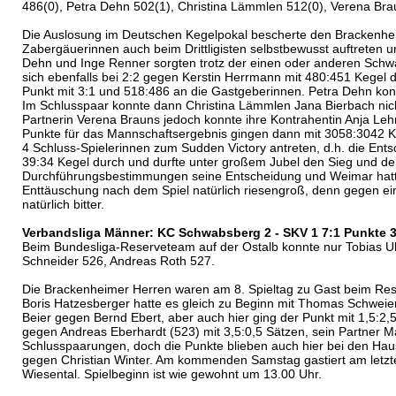
486(0), Petra Dehn 502(1), Christina Lämmlen 512(0), Verena Bra
Die Auslosung im Deutschen Kegelpokal bescherte den Brackenheim
Zabergäuerinnen auch beim Drittligisten selbstbewusst auftreten
Dehn und Inge Renner sorgten trotz der einen oder anderen Schwä
sich ebenfalls bei 2:2 gegen Kerstin Herrmann mit 480:451 Kegel
Punkt mit 3:1 und 518:486 an die Gastgeberinnen. Petra Dehn kon
Im Schlusspaar konnte dann Christina Lämmlen Jana Bierbach nic
Partnerin Verena Brauns jedoch konnte ihre Kontrahentin Anja Leh
Punkte für das Mannschaftsergebnis gingen dann mit 3058:3042 Keg
4 Schluss-Spielerinnen zum Sudden Victory antreten, d.h. die Entsc
39:34 Kegel durch und durfte unter großem Jubel den Sieg und den 
Durchführungsbestimmungen seine Entscheidung und Weimar hatte
Enttäuschung nach dem Spiel natürlich riesengroß, denn gegen e
natürlich bitter.
Verbandsliga Männer: KC Schwabsberg 2 - SKV 1 7:1 Punkte 
Beim Bundesliga-Reserveteam auf der Ostalb konnte nur Tobias Ulb
Schneider 526, Andreas Roth 527.
Die Brackenheimer Herren waren am 8. Spieltag zu Gast beim Res
Boris Hatzesberger hatte es gleich zu Beginn mit Thomas Schwei
Beier gegen Bernd Ebert, aber auch hier ging der Punkt mit 1,5:2
gegen Andreas Eberhardt (523) mit 3,5:0,5 Sätzen, sein Partner 
Schlusspaarungen, doch die Punkte blieben auch hier bei den Haus
gegen Christian Winter. Am kommenden Samstag gastiert am letzt
Wiesental. Spielbeginn ist wie gewohnt um 13.00 Uhr.