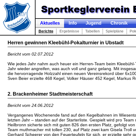
Aktuelles
Info
Jugend
Chronik
Berichte
Ergebnisse
Tabellen
Spielpläne
Pok
Herren gewinnen Kleebühl-Pokalturnier in Ubstadt
Bericht vom 02.07.2012
Wie jedes Jahr nahm auch heuer ein Herren-Team beim Kleebühl-Tu
Jahr wieder angreifen, was auch voll und ganz gelang. Mit insges
die hervorragende Holzzahl einen neuen Vereinsrekord über 6x100 
Sven Beier erzielte 468 Kegel, Volker Häuser 452 Kegel, Markus
2. Brackenheimer Stadtmeisterschaft
Bericht vom 24.06.2012
Vergangenes Wochenende fand auf den Kegelbahnen im Wiesental di
letzten Jahr – standen auf der Starterliste. Gespielt wird pro Te
Heilbronn sicherte sich mit guten 826 den ersten Platz, gefolgt 
Team muthmacher mit tollen 230, auf Platz zwei kam Gisela Troll 
Gerhard Scheerer von den Feuerteufeln für sich, er erzielte sehr 