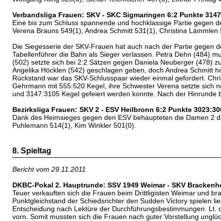
Verbandsliga Frauen: SKV - SKC Sigmaringen 6:2 Punkte 3147
Eine bis zum Schluss spannende und hochklassige Partie gegen den
Verena Brauns 549(1), Andrea Schmitt 531(1), Christina Lämmlen 
Die Siegesserie der SKV-Frauen hat auch nach der Partie gegen 
Tabellenführer die Bahn als Sieger verlassen. Petra Dehn (484) 
(502) setzte sich bei 2:2 Sätzen gegen Daniela Neuberger (478) zu
Angelika Höcklen (542) geschlagen geben, doch Andrea Schmitt ho
Rückstand war das SKV-Schlusspaar wieder einmal gefordert. Chri
Gehrmann mit 555:520 Kegel, ihre Schwester Verena setzte sich ne
und 3147:3105 Kegel gefeiert werden konnte. Nach der Hinrunde b
Bezirksliga Frauen: SKV 2 - ESV Heilbronn 6:2 Punkte 3023:3
Dank des Heimsieges gegen den ESV behaupteten die Damen 2 die Ta
Puhlemann 514(1), Kim Winkler 501(0).
8. Spieltag
Bericht vom 29.11.2011
DKBC-Pokal 2. Hauptrunde: SSV 1949 Weimar - SKV Brackenhe
Teuer verkauften sich die Frauen beim Drittligisten Weimar und bra
Punktgleichstand der Schiedsrichter den Sudden Victory spielen lie
Entscheidung nach Lektüre der Durchführungsbestimmungen. Lt. d
vorn. Somit mussten sich die Frauen nach guter Vorstellung ungl