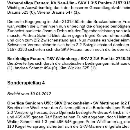
Verbandsliga Frauen: KV Neu-Ulm - SKV 1 3:5 Punkte 3157:31
Wichtiger Auswärtserfolg dank der besseren Gesamtkegelzahl beim 
Brauns 523 (0), Verena Brauns 547 (1).
Die erste Begegnung im Jahr 21012 führte die Brackenheimer Fra
war, wollten die Ulmerinnen nun unbedingt die dringend benötigten 
Zunächst punktete Jasmin Dehn mit der Tagesbestleistung von toll
musste. Andrea Schmitt blieb dann gegen Ingrid Korzer ohne zählb
und glich zum 2:2 Zwischenstand aus. Nun musste es wieder einma
Schwester Verena sicherte sich beim 2:2 Satzgleichstand dank de
3157:3183 sicherten sich die SKV-Frauen auch noch die beiden let
Bezirksliga Frauen: TSV Weinsberg - SKV 2 2:6 Punkte 2748:2
Die Zweite lies sich durch die chaotischen Bedingungen nicht aus 
(1), Andrea Schmitt 494 (0), Kim Winkler 525 (1).
Sonderspieltag 4
Bericht vom 10.01.2012
Oberliga Senioren Ü50: SKV Brackenheim - SV Mettingen 6:2 
Bereits eine Woche vor den Aktiven griffen die Brackenheimer Seni
2:0 Vorsprung heraus, Jozo Djurinski besiegte Andreas Arlinck mit
und 469:499 gegen Ralf Benz seinen Punkt abgeben, doch Helmut M
Walter Schmitt mit 1:3 und 496:546 gegen Peter Wölfl unterlag, do
113 Kegel Vorsprung sicherten sich die SKV-Mannen ungefährtdet au