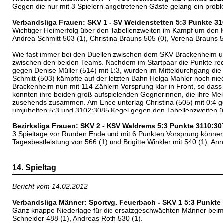
Gegen die nur mit 3 Spielern angetretenen Gäste gelang ein probl
Verbandsliga Frauen: SKV 1 - SV Weidenstetten 5:3 Punkte 3
Wichtiger Heimerfolg über den Tabellenzweiten im Kampf um den Kl
Andrea Schmitt 503 (1), Christina Brauns 505 (0), Verena Brauns 5
Wie fast immer bei den Duellen zwischen dem SKV Brackenheim 
zwischen den beiden Teams. Nachdem im Startpaar die Punkte redli
gegen Denise Müller (514) mit 1:3, wurden im Mitteldurchgang die
Schmitt (503) kämpfte auf der letzten Bahn Helga Mahler noch nie
Brackenheim nun mit 114 Zählern Vorsprung klar in Front, so das
konnten ihre beiden groß aufspielenden Gegnerinnen, die ihre Me
zusehends zusammen. Am Ende unterlag Christina (505) mit 0:4 geg
umjubelten 5:3 und 3102:3085 Kegel gegen den Tabellenzweiten ü
Bezirksliga Frauen: SKV 2 - KSV Waldrems 5:3 Punkte 3110:30
3 Spieltage vor Runden Ende und mit 6 Punkten Vorsprung können 
Tagesbestleistung von 566 (1) und Brigitte Winkler mit 540 (1). Ann
14. Spieltag
Bericht vom 14.02.2012
Verbandsliga Männer: Sportvg. Feuerbach - SKV 1 5:3 Punkte
Ganz knappe Niederlage für die ersatzgeschwächten Männer beim Ta
Schneider 488 (1), Andreas Roth 530 (1).