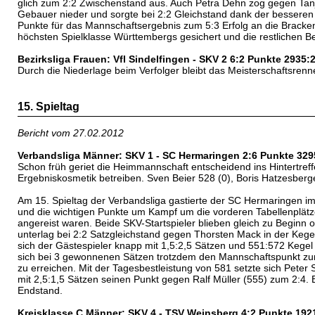
glich zum 2:2 Zwischenstand aus. Auch Petra Dehn zog gegen Tanj
Gebauer nieder und sorgte bei 2:2 Gleichstand dank der besseren 
Punkte für das Mannschaftsergebnis zum 5:3 Erfolg an die Bracke
höchsten Spielklasse Württembergs gesichert und die restlichen
Bezirksliga Frauen: Vfl Sindelfingen - SKV 2 6:2 Punkte 2935:
Durch die Niederlage beim Verfolger bleibt das Meisterschaftsrennen
15. Spieltag
Bericht vom 27.02.2012
Verbandsliga Männer: SKV 1 - SC Hermaringen 2:6 Punkte 329
Schon früh geriet die Heimmannschaft entscheidend ins Hintertref
Ergebniskosmetik betreiben. Sven Beier 528 (0), Boris Hatzesberge
Am 15. Spieltag der Verbandsliga gastierte der SC Hermaringen 
und die wichtigen Punkte um Kampf um die vorderen Tabellenplätze
angereist waren. Beide SKV-Startspieler blieben gleich zu Beginn 
unterlag bei 2:2 Satzgleichstand gegen Thorsten Mack in der Keg
sich der Gästespieler knapp mit 1,5:2,5 Sätzen und 551:572 Kege
sich bei 3 gewonnenen Sätzen trotzdem den Mannschaftspunkt zum
zu erreichen. Mit der Tagesbestleistung von 581 setzte sich Pete
mit 2,5:1,5 Sätzen seinen Punkt gegen Ralf Müller (555) zum 2:4. 
Endstand.
Kreisklasse C Männer: SKV 4 - TSV Weinsberg 4:2 Punkte 192