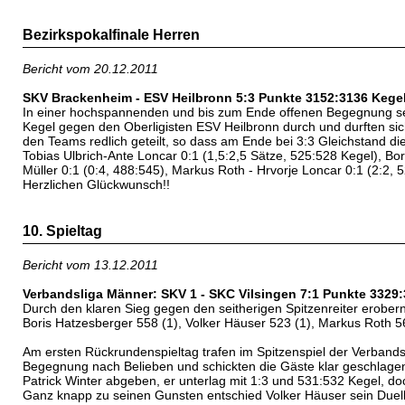
Bezirkspokalfinale Herren
Bericht vom 20.12.2011
SKV Brackenheim - ESV Heilbronn 5:3 Punkte 3152:3136 Kege
In einer hochspannenden und bis zum Ende offenen Begegnung set
Kegel gegen den Oberligisten ESV Heilbronn durch und durften sic
den Teams redlich geteilt, so dass am Ende bei 3:3 Gleichstand 
Tobias Ulbrich-Ante Loncar 0:1 (1,5:2,5 Sätze, 525:528 Kegel), Bor
Müller 0:1 (0:4, 488:545), Markus Roth - Hrvorje Loncar 0:1 (2:2, 
Herzlichen Glückwunsch!!
10. Spieltag
Bericht vom 13.12.2011
Verbandsliga Männer: SKV 1 - SKC Vilsingen 7:1 Punkte 3329
Durch den klaren Sieg gegen den seitherigen Spitzenreiter erobern 
Boris Hatzesberger 558 (1), Volker Häuser 523 (1), Markus Roth 56
Am ersten Rückrundenspieltag trafen im Spitzenspiel der Verbands
Begegnung nach Belieben und schickten die Gäste klar geschlage
Patrick Winter abgeben, er unterlag mit 1:3 und 531:532 Kegel, 
Ganz knapp zu seinen Gunsten entschied Volker Häuser sein Duell