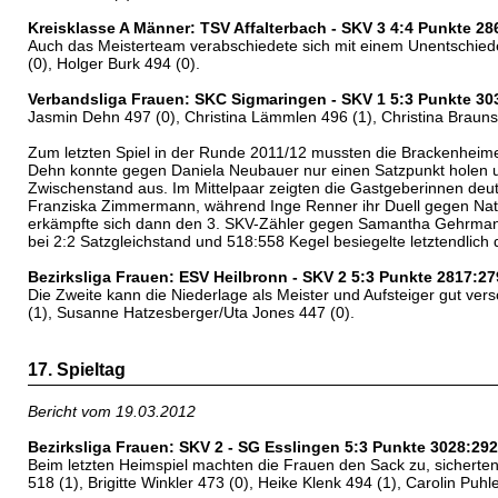
Kreisklasse A Männer: TSV Affalterbach - SKV 3 4:4 Punkte 2
Auch das Meisterteam verabschiedete sich mit einem Unentschieden
(0), Holger Burk 494 (0).
Verbandsliga Frauen: SKC Sigmaringen - SKV 1 5:3 Punkte 30
Jasmin Dehn 497 (0), Christina Lämmlen 496 (1), Christina Brauns 
Zum letzten Spiel in der Runde 2011/12 mussten die Brackenheime
Dehn konnte gegen Daniela Neubauer nur einen Satzpunkt holen u
Zwischenstand aus. Im Mittelpaar zeigten die Gastgeberinnen deut
Franziska Zimmermann, während Inge Renner ihr Duell gegen Nath
erkämpfte sich dann den 3. SKV-Zähler gegen Samantha Gehrmann m
bei 2:2 Satzgleichstand und 518:558 Kegel besiegelte letztendlich
Bezirksliga Frauen: ESV Heilbronn - SKV 2 5:3 Punkte 2817:2
Die Zweite kann die Niederlage als Meister und Aufsteiger gut ver
(1), Susanne Hatzesberger/Uta Jones 447 (0).
17. Spieltag
Bericht vom 19.03.2012
Bezirksliga Frauen: SKV 2 - SG Esslingen 5:3 Punkte 3028:29
Beim letzten Heimspiel machten die Frauen den Sack zu, sicherten 
518 (1), Brigitte Winkler 473 (0), Heike Klenk 494 (1), Carolin Pu