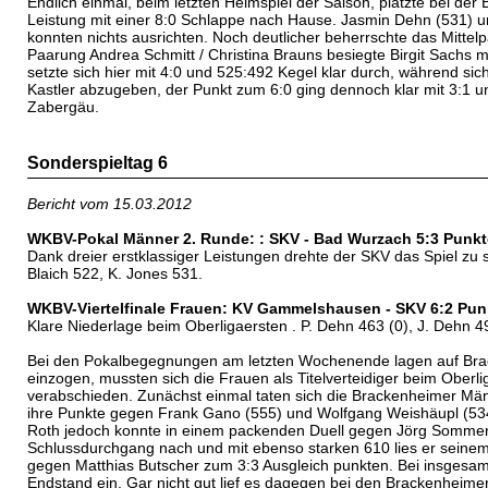
Endlich einmal, beim letzten Heimspiel der Saison, platzte bei d
Leistung mit einer 8:0 Schlappe nach Hause. Jasmin Dehn (531) und
konnten nichts ausrichten. Noch deutlicher beherrschte das Mitte
Paarung Andrea Schmitt / Christina Brauns besiegte Birgit Sachs
setzte sich hier mit 4:0 und 525:492 Kegel klar durch, während si
Kastler abzugeben, der Punkt zum 6:0 ging dennoch klar mit 3:1 
Zabergäu.
Sonderspieltag 6
Bericht vom 15.03.2012
WKBV-Pokal Männer 2. Runde: : SKV - Bad Wurzach 5:3 Punkt
Dank dreier erstklassiger Leistungen drehte der SKV das Spiel zu 
Blaich 522, K. Jones 531.
WKBV-Viertelfinale Frauen: KV Gammelshausen - SKV 6:2 Pun
Klare Niederlage beim Oberligaersten . P. Dehn 463 (0), J. Dehn 49
Bei den Pokalbegegnungen am letzten Wochenende lagen auf Brac
einzogen, mussten sich die Frauen als Titelverteidiger beim Ober
verabschieden. Zunächst einmal taten sich die Brackenheimer Män
ihre Punkte gegen Frank Gano (555) und Wolfgang Weishäupl (534)
Roth jedoch konnte in einem packenden Duell gegen Jörg Sommer a
Schlussdurchgang nach und mit ebenso starken 610 lies er seinem
gegen Matthias Butscher zum 3:3 Ausgleich punkten. Bei insgesam
Endstand ein. Gar nicht gut lief es dagegen bei den Brackenheim