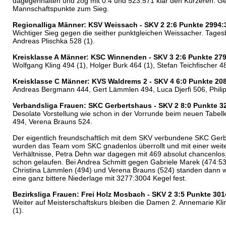
dagegenhalten und zog mit 0:4 und 523:571 klar den Kürzeren. Gei
Mannschaftspunkte zum Sieg.
Regionalliga Männer: KSV Weissach - SKV 2 2:6 Punkte 2994:
Wichtiger Sieg gegen die seither punktgleichen Weissacher. Tagesb
Andreas Plischka 528 (1).
Kreisklasse A Männer: KSC Winnenden - SKV 3 2:6 Punkte 27
Wolfgang Kling 494 (1), Holger Burk 464 (1), Stefan Teichfischer 4
Kreisklasse C Männer: KVS Waldrems 2 - SKV 4 6:0 Punkte 20
Andreas Bergmann 444, Gert Lämmlen 494, Luca Djerfi 506, Phili
Verbandsliga Frauen: SKC Gerbertshaus - SKV 2 8:0 Punkte 3
Desolate Vorstellung wie schon in der Vorrunde beim neuen Tabel
494, Verena Brauns 524.
Der eigentlich freundschaftlich mit dem SKV verbundene SKC Ger
wurden das Team vom SKC gnadenlos überrollt und mit einer weitere
Verhältnisse, Petra Dehn war dagegen mit 469 absolut chancenlos
schon gelaufen. Bei Andrea Schmitt gegen Gabriele Marek (474:5
Christina Lämmlen (494) und Verena Brauns (524) standen dann wi
eine ganz bittere Niederlage mit 3277:3004 Kegel fest.
Bezirksliga Frauen: Frei Holz Mosbach - SKV 2 3:5 Punkte 30
Weiter auf Meisterschaftskurs bleiben die Damen 2. Annemarie Klin
(1).