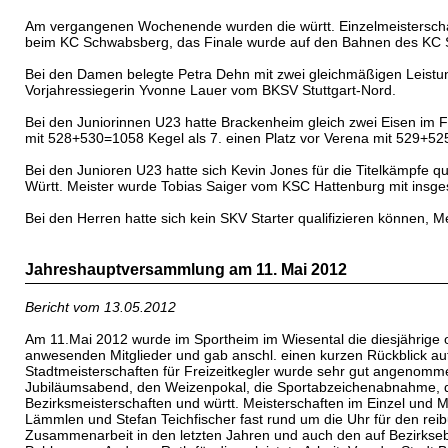
Am vergangenen Wochenende wurden die württ. Einzelmeisterschaft
beim KC Schwabsberg, das Finale wurde auf den Bahnen des KC 
Bei den Damen belegte Petra Dehn mit zwei gleichmäßigen Leistung
Vorjahressiegerin Yvonne Lauer vom BKSV Stuttgart-Nord.
Bei den Juniorinnen U23 hatte Brackenheim gleich zwei Eisen im F
mit 528+530=1058 Kegel als 7. einen Platz vor Verena mit 529+52
Bei den Junioren U23 hatte sich Kevin Jones für die Titelkämpfe quali
Württ. Meister wurde Tobias Saiger vom KSC Hattenburg mit insg
Bei den Herren hatte sich kein SKV Starter qualifizieren können
Jahreshauptversammlung am 11. Mai 2012
Bericht vom 13.05.2012
Am 11.Mai 2012 wurde im Sportheim im Wiesental die diesjährige
anwesenden Mitglieder und gab anschl. einen kurzen Rückblick auf
Stadtmeisterschaften für Freizeitkegler wurde sehr gut angenommen
Jubiläumsabend, den Weizenpokal, die Sportabzeichenabnahme, da
Bezirksmeisterschaften und württ. Meisterschaften im Einzel und M
Lämmlen und Stefan Teichfischer fast rund um die Uhr für den rei
Zusammenarbeit in den letzten Jahren und auch den auf Bezirksebe