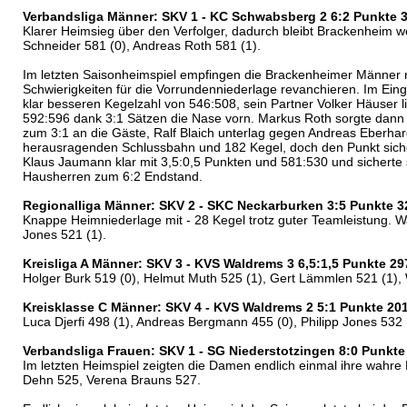
Verbandsliga Männer: SKV 1 - KC Schwabsberg 2 6:2 Punkte 
Klarer Heimsieg über den Verfolger, dadurch bleibt Brackenheim we
Schneider 581 (0), Andreas Roth 581 (1).
Im letzten Saisonheimspiel empfingen die Brackenheimer Männer 
Schwierigkeiten für die Vorrundenniederlage revanchieren. Im Ein
klar besseren Kegelzahl von 546:508, sein Partner Volker Häuser li
592:596 dank 3:1 Sätzen die Nase vorn. Markus Roth sorgte dann f
zum 3:1 an die Gäste, Ralf Blaich unterlag gegen Andreas Eberhar
herausragenden Schlussbahn und 182 Kegel, doch den Punkt sicher
Klaus Jaumann klar mit 3,5:0,5 Punkten und 581:530 und sicherte
Hausherren zum 6:2 Endstand.
Regionalliga Männer: SKV 2 - SKC Neckarburken 3:5 Punkte 3
Knappe Heimniederlage mit - 28 Kegel trotz guter Teamleistung. Wal
Jones 521 (1).
Kreisliga A Männer: SKV 3 - KVS Waldrems 3 6,5:1,5 Punkte 2
Holger Burk 519 (0), Helmut Muth 525 (1), Gert Lämmlen 521 (1), W
Kreisklasse C Männer: SKV 4 - KVS Waldrems 2 5:1 Punkte 20
Luca Djerfi 498 (1), Andreas Bergmann 455 (0), Philipp Jones 532
Verbandsliga Frauen: SKV 1 - SG Niederstotzingen 8:0 Punkte
Im letzten Heimspiel zeigten die Damen endlich einmal ihre wahre
Dehn 525, Verena Brauns 527.