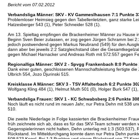
Bericht vom 07.02.2012
Verbandsliga Männer: SKV - KV Gammeslhausen 7:1 Punkte 3
Problemloser Heimsieg gegen den Tabellenletzten, ganz starke Leis
Hatzesberger 543 (1), Peter Schneider 528 (1).
Am 13. Spieltag empfingen die Brackenheimer Männer zu Hause im
Beginn Sven Beier zulassen, er zog gegen Jürgen Schramm bei 2:2 
jedoch postwendend gegen Markus Neubrand (549) für den Ausgleic
dann aber bei jeweils 2:2 Satzgleichstand über die Gesamtkegelz
gegen Michael Harnacker und Andreas Roth mit 572:557 gegen Fel
Regionalliga Männer: SKV 2 - Spvgg Frankenbach 8:0 Punkte
Dank einer guten, geschlossenen Mannschaftsleistung fertigte die 
Ulbrich 554, Jozo Djurinski 515.
Kreisklasse A Männer: SKV 3 - TSV Affalterbach 6:2 Punkte 3
Wolfgang Kling 484 (1), Helmut Muth 501 (0), Holger Burk 547 (1),
Verbandsliga Frauen: SKV 1 - KC Schwabsberg 2:6 Punkte 30
Noch läuft es nicht rund im neuen Jahr, nur Petra Dehn mit 538 
510.
Die zweite Niederlage in Folge kassierten die Brackenheimer Fr
früh zeichnete sich ab, dass es für das SKV-Team schwer werden 
Gegenspielerinnen nicht halten, Dehn unterlag mit 1:3 (503:537), 
Rückstand. Im Mitteldurchgang konnte dann nur Petra Dehn punkten,
508:523 Kegel. Bei 1:3 Punkten und einem Rückstand von 72 Kegel