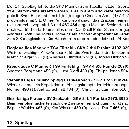
Der 14. Spieltag führte die SKV-Männer zum Tabellenletzten Sportv
zwei Stammkräfte ersetzt werden, alles in allem also keine beson
geteilt. Sven Beier hatte mit 1,5:2,5 gegen Christian Aretz (487
problemlos mit 3:1. Ohne Punkte blieb danach das Brackenheimer M
nicht zurecht, zog mit 1:3 und 460:484 gegen Michael Schier den 
noch war für beide Teams alles drin. Das Duell Peter Schneider g
Andreas Roth und Tobias Hofheinz ein Kopf-an-Kopf-Rennen liefer
zum 3:3 ausgleichen. Die Hausherren aber retteten letztlich 24 Ke
Regionalliga Männer: TSV Fürfeld - SKV 2 4:4 Punkte 3192:32
Weiterer wichtiger Auswärtspunkt für die Zweite dank der bessere
Martin Sveiger 523 (0), Andreas Plischka 524 (0), Tobias Ulbrich 52
Kreisklasse C Männer: TSV Fürfeld g - SKV 4 6:0 Punkte 2070
Andreas Bergmann 456 (0), Luca Djerfi 459 (0), Philipp Jones 504
Verbandsliga Frauen: Spvgg Frankenbach - SKV 1 5:3 Punkte
Wieder einmal ein Kegelkrimi im Abstiegskampf, der leider zu ung
Renner 490 (1), Andrea Schmitt 484 (0), Christina . Lämmlen 516 (
Bezirksliga Frauen: SV Seckach - SKV 2 4:4 Punkte 2973:3035
Beim Verfolger sicherten sich die Zweite einen wichtigen Punkt nac
Brigitte Winkler 467 (0), Kim Winkler 489 (0), Nicole Ruoff 466 (0),
13. Spieltag