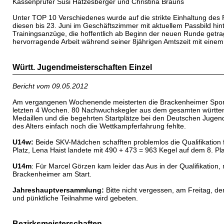
Kassenprüfer Susi Hatzesberger und Christina Brauns
Unter TOP 10 Verschiedenes wurde auf die strikte Einhaltung des
diesen bis 23. Juni im Geschäftszimmer mit aktuellem Passbild hin
Trainingsanzüge, die hoffentlich ab Beginn der neuen Runde getr
hervorragende Arbeit während seiner 8jährigen Amtszeit mit ein
Württ. Jugendmeisterschaften Einzel
Bericht vom 09.05.2012
Am vergangenen Wochenende meisterten die Brackenheimer Sportkeg
letzten 4 Wochen. 80 Nachwuchskegler aus dem gesamten württemb
Medaillen und die begehrten Startplätze bei den Deutschen Juge
des Alters einfach noch die Wettkampferfahrung fehlte.
U14w:
Beide SKV-Mädchen schafften problemlos die Qualifikation
Platz, Lena Haist landete mit 490 + 473 = 963 Kegel auf dem 8. Pla
U14m
: Für Marcel Görzen kam leider das Aus in der Qualifikation,
Brackenheimer am Start.
Jahreshauptversammlung:
Bitte nicht vergessen, am Freitag, de
und pünktliche Teilnahme wird gebeten.
Bezirksmeisterschaften