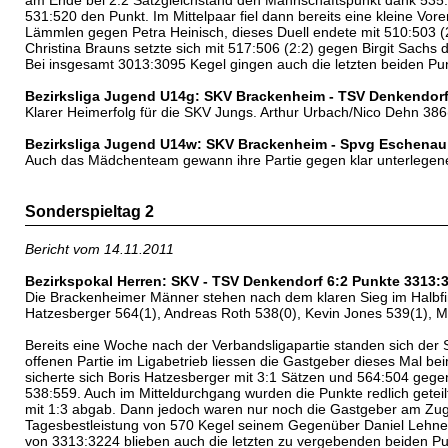
am Ende bei 2:2 Satzgleichstand den Mannschaftspunkt dank 535:52
531:520 den Punkt. Im Mittelpaar fiel dann bereits eine kleine Vo
Lämmlen gegen Petra Heinisch, dieses Duell endete mit 510:503 
Christina Brauns setzte sich mit 517:506 (2:2) gegen Birgit Sachs 
Bei insgesamt 3013:3095 Kegel gingen auch die letzten beiden Pu
Bezirksliga Jugend U14g: SKV Brackenheim - TSV Denkendorf
Klarer Heimerfolg für die SKV Jungs. Arthur Urbach/Nico Dehn 386
Bezirksliga Jugend U14w: SKV Brackenheim - Spvg Eschenau 
Auch das Mädchenteam gewann ihre Partie gegen klar unterlegene
Sonderspieltag 2
Bericht vom 14.11.2011
Bezirkspokal Herren: SKV - TSV Denkendorf 6:2 Punkte 3313:
Die Brackenheimer Männer stehen nach dem klaren Sieg im Halbfin
Hatzesberger 564(1), Andreas Roth 538(0), Kevin Jones 539(1), Ma
Bereits eine Woche nach der Verbandsligapartie standen sich der
offenen Partie im Ligabetrieb liessen die Gastgeber dieses Mal b
sicherte sich Boris Hatzesberger mit 3:1 Sätzen und 564:504 ge
538:559. Auch im Mitteldurchgang wurden die Punkte redlich geteil
mit 1:3 abgab. Dann jedoch waren nur noch die Gastgeber am Zug.
Tagesbestleistung von 570 Kegel seinem Gegenüber Daniel Lehne
von 3313:3224 blieben auch die letzten zu vergebenden beiden Pu