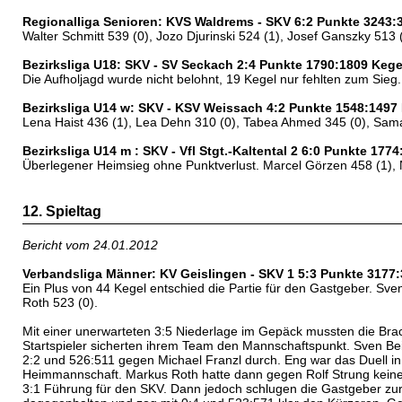
Regionalliga Senioren: KVS Waldrems - SKV 6:2 Punkte 3243:
Walter Schmitt 539 (0), Jozo Djurinski 524 (1), Josef Ganszky 513 
Bezirksliga U18: SKV - SV Seckach 2:4 Punkte 1790:1809 Kege
Die Aufholjagd wurde nicht belohnt, 19 Kegel nur fehlten zum Sieg. 
Bezirksliga U14 w: SKV - KSV Weissach 4:2 Punkte 1548:1497
Lena Haist 436 (1), Lea Dehn 310 (0), Tabea Ahmed 345 (0), Sam
Bezirksliga U14 m : SKV - Vfl Stgt.-Kaltental 2 6:0 Punkte 177
Überlegener Heimsieg ohne Punktverlust. Marcel Görzen 458 (1), N
12. Spieltag
Bericht vom 24.01.2012
Verbandsliga Männer: KV Geislingen - SKV 1 5:3 Punkte 3177
Ein Plus von 44 Kegel entschied die Partie für den Gastgeber. Sven
Roth 523 (0).
Mit einer unerwarteten 3:5 Niederlage im Gepäck mussten die Bra
Startspieler sicherten ihrem Team den Mannschaftspunkt. Sven Beie
2:2 und 526:511 gegen Michael Franzl durch. Eng war das Duell in 
Heimmannschaft. Markus Roth hatte dann gegen Rolf Strung keine P
3:1 Führung für den SKV. Dann jedoch schlugen die Gastgeber zurü