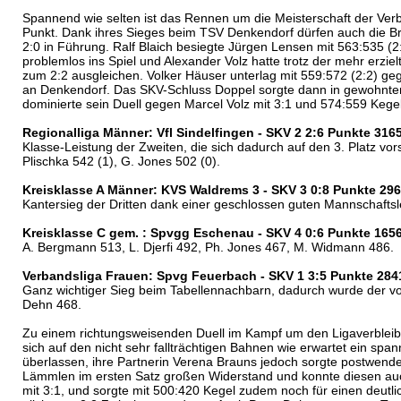
Spannend wie selten ist das Rennen um die Meisterschaft der Ver
Punkt. Dank ihres Sieges beim TSV Denkendorf dürfen auch die Br
2:0 in Führung. Ralf Blaich besiegte Jürgen Lensen mit 563:535 (
problemlos ins Spiel und Alexander Volz hatte trotz der mehr erz
zum 2:2 ausgleichen. Volker Häuser unterlag mit 559:572 (2:2) ge
an Denkendorf. Das SKV-Schluss Doppel sorgte dann in gewohnter 
dominierte sein Duell gegen Marcel Volz mit 3:1 und 574:559 Kege
Regionalliga Männer: Vfl Sindelfingen - SKV 2 2:6 Punkte 316
Klasse-Leistung der Zweiten, die sich dadurch auf den 3. Platz vor
Plischka 542 (1), G. Jones 502 (0).
Kreisklasse A Männer: KVS Waldrems 3 - SKV 3 0:8 Punkte 29
Kantersieg der Dritten dank einer geschlossen guten Mannschaftsle
Kreisklasse C gem. : Spvgg Eschenau - SKV 4 0:6 Punkte 165
A. Bergmann 513, L. Djerfi 492, Ph. Jones 467, M. Widmann 486.
Verbandsliga Frauen: Spvg Feuerbach - SKV 1 3:5 Punkte 284
Ganz wichtiger Sieg beim Tabellennachbarn, dadurch wurde der vorz
Dehn 468.
Zu einem richtungsweisenden Duell im Kampf um den Ligaverbleib
sich auf den nicht sehr fallträchtigen Bahnen wie erwartet ein sp
überlassen, ihre Partnerin Verena Brauns jedoch sorgte postwende
Lämmlen im ersten Satz großen Widerstand und konnte diesen au
mit 3:1, und sorgte mit 500:420 Kegel zudem noch für einen deut