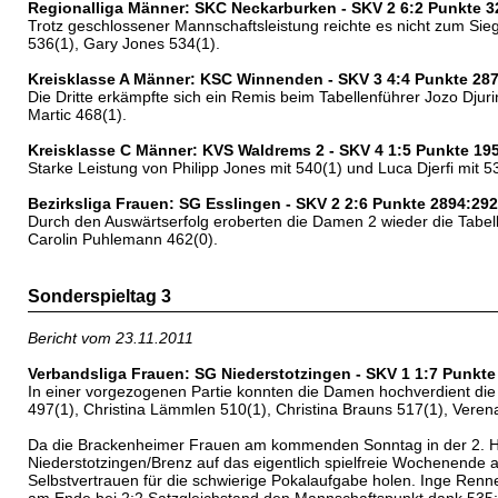
Regionalliga Männer: SKC Neckarburken - SKV 2 6:2 Punkte 3
Trotz geschlossener Mannschaftsleistung reichte es nicht zum Sieg
536(1), Gary Jones 534(1).
Kreisklasse A Männer: KSC Winnenden - SKV 3 4:4 Punkte 28
Die Dritte erkämpfte sich ein Remis beim Tabellenführer Jozo Djur
Martic 468(1).
Kreisklasse C Männer: KVS Waldrems 2 - SKV 4 1:5 Punkte 19
Starke Leistung von Philipp Jones mit 540(1) und Luca Djerfi mi
Bezirksliga Frauen: SG Esslingen - SKV 2 2:6 Punkte 2894:29
Durch den Auswärtserfolg eroberten die Damen 2 wieder die Tabelle
Carolin Puhlemann 462(0).
Sonderspieltag 3
Bericht vom 23.11.2011
Verbandsliga Frauen: SG Niederstotzingen - SKV 1 1:7 Punkte
In einer vorgezogenen Partie konnten die Damen hochverdient die
497(1), Christina Lämmlen 510(1), Christina Brauns 517(1), Veren
Da die Brackenheimer Frauen am kommenden Sonntag in der 2. Ha
Niederstotzingen/Brenz auf das eigentlich spielfreie Wochenende a
Selbstvertrauen für die schwierige Pokalaufgabe holen. Inge Renner