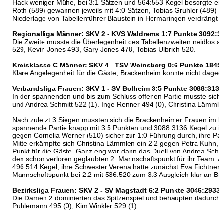
Hack weniger Mühe, bei 3:1 Sätzen und 564:553 Kegel besorgte e
Roth (589) gewannen jeweils mit 4:0 Sätzen, Tobias Gruhler (489) 
Niederlage von Tabellenführer Blaustein in Hermaringen verdrängt
Regionalliga Männer: SKV 2 - KVS Waldrems 1:7 Punkte 3092:
Die Zweite musste die Überlegenheit des Tabellenzweiten neidlos
529, Kevin Jones 493, Gary Jones 478, Tobias Ulbrich 520.
Kreisklasse C Männer: SKV 4 - TSV Weinsberg 0:6 Punkte 184
Klare Angelegenheit für die Gäste, Brackenheim konnte nicht dag
Verbandsliga Frauen: SKV 1 - SV Bolheim 3:5 Punkte 3088:31
In der spannenden und bis zum Schluss offenen Partie musste si
und Andrea Schmitt 522 (1). Inge Renner 494 (0), Christina Lämmle
Nach zuletzt 3 Siegen mussten sich die Brackenheimer Frauen im 
spannende Partie knapp mit 3:5 Punkten und 3088:3136 Kegel zu ih
gegen Cornelia Werner (510) sicher zur 1:0 Führung durch, ihre P
Mitte erkämpfte sich Christina Lämmlen ein 2:2 gegen Petra Kuhn,
Punkt für die Gäste. Ganz eng war dann das Duell von Andrea Schm
den schon verloren geglaubten 2. Mannschaftspunkt für ihr Team. A
496:514 Kegel, ihre Schwester Verena hatte zunächst Eva Fichtner 
Mannschaftspunkt bei 2:2 mit 536:520 zum 3:3 Ausgleich klar an 
Bezirksliga Frauen: SKV 2 - SV Magstadt 6:2 Punkte 3046:293
Die Damen 2 dominierten das Spitzenspiel und behaupten dadurch de
Puhlemann 495 (0), Kim Winkler 529 (1).