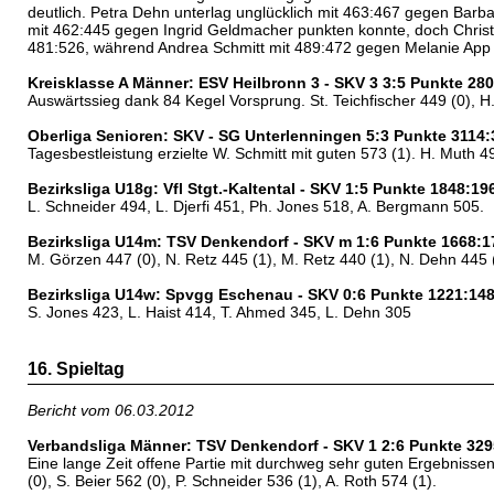
deutlich. Petra Dehn unterlag unglücklich mit 463:467 gegen Barb
mit 462:445 gegen Ingrid Geldmacher punkten konnte, doch Christ
481:526, während Andrea Schmitt mit 489:472 gegen Melanie App 
Kreisklasse A Männer: ESV Heilbronn 3 - SKV 3 3:5 Punkte 28
Auswärtssieg dank 84 Kegel Vorsprung. St. Teichfischer 449 (0), H.
Oberliga Senioren: SKV - SG Unterlenningen 5:3 Punkte 3114
Tagesbestleistung erzielte W. Schmitt mit guten 573 (1). H. Muth 49
Bezirksliga U18g: Vfl Stgt.-Kaltental - SKV 1:5 Punkte 1848:19
L. Schneider 494, L. Djerfi 451, Ph. Jones 518, A. Bergmann 505.
Bezirksliga U14m: TSV Denkendorf - SKV m 1:6 Punkte 1668:1
M. Görzen 447 (0), N. Retz 445 (1), M. Retz 440 (1), N. Dehn 445 
Bezirksliga U14w: Spvgg Eschenau - SKV 0:6 Punkte 1221:14
S. Jones 423, L. Haist 414, T. Ahmed 345, L. Dehn 305
16. Spieltag
Bericht vom 06.03.2012
Verbandsliga Männer: TSV Denkendorf - SKV 1 2:6 Punkte 329
Eine lange Zeit offene Partie mit durchweg sehr guten Ergebnissen
(0), S. Beier 562 (0), P. Schneider 536 (1), A. Roth 574 (1).