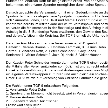
Puhlemann, Andreas Roth für die geleistete Arbeit. Von der Stadt
bekommen, ein privater Spender ermöglichte durch seine Spende 
Danach gedachte die Versammlung mit einer Gedenkminute an die ve
Sportwarte über das abgelaufene Sportjahr. Jugendwartin Uta Jones
sich Samantha Jones, Lena Haist und Marcel Görzen für die württ.
konnte wie bereits im letzten Jahr der württ. Vereinspokal und so
souverän die Meisterschaft in der Bezirksliga und den Aufstieg in 
Aufstieg in die 3. Bundesliga West erwähnen, den Gewinn des Bezi
und deren Aufstieg in die Kreisliga. Bei TOP 3 erhielt die Urkund
Daran im Anschluss wurden die Vereinsmeister 2011 geehrt.
Damen: 1. Verena Brauns, 2. Christina Lämmlen, 3. Jasmin Dehn
Herren: 1. Andreas Roth, 2. Peter Schneider 3. Gary Jones
Senioren: 1. Walter Schmitt 2. Jozo Djurinski, 3. Volker Häuser
Der Kassier Peter Schneider konnte dann unter TOP 5 einen positi
die Mithilfe aller Vereinsmitglieder so möglich ist und aufrecht 
korrekte Kassenführung. Anträge und Änderungen waren von Mitgli
ein eigenes Vereinswappen zu führen und auch gleich ein solches
Unter TOP 8 wurde auf Vorschlag von Christina Lämmlen die gesamte
Die Wahlen unter TOP 9 erbrachten Folgendes:
1. Vorsitzende Petra Dehn
1. Sportwart: im Moment nicht besetzt, wird in Personalunion ausg
2. Kassier Andreas Roth
2. Jugendwart Stefan Teichfischer
Pressewart Sven Beier