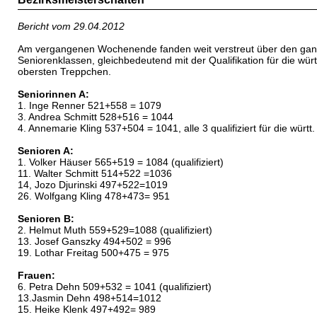
Bericht vom 29.04.2012
Am vergangenen Wochenende fanden weit verstreut über den ganzen
Seniorenklassen, gleichbedeutend mit der Qualifikation für die wür
obersten Treppchen.
Seniorinnen A:
1. Inge Renner 521+558 = 1079
3. Andrea Schmitt 528+516 = 1044
4. Annemarie Kling 537+504 = 1041, alle 3 qualifiziert für die württ
Senioren A:
1. Volker Häuser 565+519 = 1084 (qualifiziert)
11. Walter Schmitt 514+522 =1036
14, Jozo Djurinski 497+522=1019
26. Wolfgang Kling 478+473= 951
Senioren B:
2. Helmut Muth 559+529=1088 (qualifiziert)
13. Josef Ganszky 494+502 = 996
19. Lothar Freitag 500+475 = 975
Frauen:
6. Petra Dehn 509+532 = 1041 (qualifiziert)
13.Jasmin Dehn 498+514=1012
15. Heike Klenk 497+492= 989