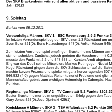
Der SKV Brackenheim wünscht allen aktiven und passiven Keg
Jahr 2012!
9. Spieltag
Bericht vom 05.12.2011
Verbandsliga Männer: SKV 1 - ESC Ravensburg 2 5:3 Punkte 
Im letzten Vorrundenspiel bog der SKV einen 1:3 Rückstand um un
Sven Beier 521(0), Boris Hatzesberger 547(0), Volker Häuser 545(
Zum letzten Vorrundenspiel empfingen Brackenheims Männer am v
sich entscheiden. Zunächst jedoch gerieten die Hausherren mit 0:2
musste den Punkt mit 2:2 und 547:553 an Karsten Arndt abgeben. D
Eng war das Duell seines Mitspielers Markus Roth gegen Nicolai Mü
Kegel Rückstand gingen dann die SKV-Schlussstarter auf die Bahn u
machte kurzen Prozess und spielte mit ganz hervorragenden 607 K
566:532 (4:0) gegen Matthias Reiter keinerlei Probleme und glich
Mannschaftsergebnis zum wichtigen Heimerfolg im Zabergäu. Nach 
Punkten.
Regionalliga Männer: SKV 2 - TV Cannstatt 5:2 Punkte 3202:3
Bester Brackenheimer beim ungefährdeten Erfolg gegen den Tabelle
Gary Jones 525(0),Jozo Djurinski 429(1).
Kreisklasse A Männer: SKV 3 - TSV Affalterbach 6:2 Punkte 3
Wolfgang Kling 528(0), Stefan Teichfischer 467(0), Lothar Freitag