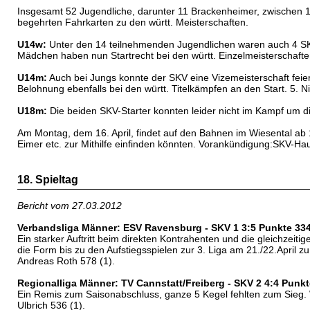
Insgesamt 52 Jugendliche, darunter 11 Brackenheimer, zwischen 1
begehrten Fahrkarten zu den württ. Meisterschaften.
U14w:
Unter den 14 teilnehmenden Jugendlichen waren auch 4 SKV
Mädchen haben nun Startrecht bei den württ. Einzelmeisterschaften
U14m:
Auch bei Jungs konnte der SKV eine Vizemeisterschaft feie
Belohnung ebenfalls bei den württ. Titelkämpfen an den Start. 5. 
U18m:
Die beiden SKV-Starter konnten leider nicht im Kampf um d
Am Montag, dem 16. April, findet auf den Bahnen im Wiesental ab 18
Eimer etc. zur Mithilfe einfinden könnten. Vorankündigung:SKV-Ha
18. Spieltag
Bericht vom 27.03.2012
Verbandsliga Männer: ESV Ravensburg - SKV 1 3:5 Punkte 33
Ein starker Auftritt beim direkten Kontrahenten und die gleichzeit
die Form bis zu den Aufstiegsspielen zur 3. Liga am 21./22.April z
Andreas Roth 578 (1).
Regionalliga Männer: TV Cannstatt/Freiberg - SKV 2 4:4 Punk
Ein Remis zum Saisonabschluss, ganze 5 Kegel fehlten zum Sieg. W
Ulbrich 536 (1).