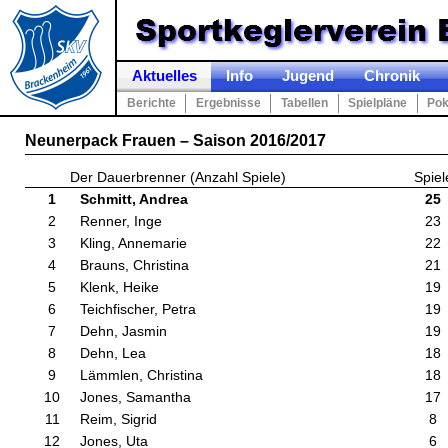
Aktuelles
Info
Jugend
Chronik
Berichte
Ergebnisse
Tabellen
Spielpläne
Pok
Neunerpack Frauen – Saison 2016/2017
Der Dauerbrenner (Anzahl Spiele)
Spiel
1
Schmitt, Andrea
25
2
Renner, Inge
23
3
Kling, Annemarie
22
4
Brauns, Christina
21
5
Klenk, Heike
19
6
Teichfischer, Petra
19
7
Dehn, Jasmin
19
8
Dehn, Lea
18
9
Lämmlen, Christina
18
10
Jones, Samantha
17
11
Reim, Sigrid
8
12
Jones, Uta
6