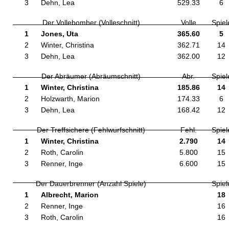
3
Dehn, Lea
529.33
6
Der Vollebomber (Volleschnitt)
Volle
Spiel
1
Jones, Uta
365.60
5
2
Winter, Christina
362.71
14
3
Dehn, Lea
362.00
12
Der Abräumer (Abräumschnitt)
Abr.
Spiel
1
Winter, Christina
185.86
14
2
Holzwarth, Marion
174.33
6
3
Dehn, Lea
168.42
12
Der Treffsichere (Fehlwurfschnitt)
Fehl.
Spiel
1
Winter, Christina
2.790
14
2
Roth, Carolin
5.800
15
3
Renner, Inge
6.600
15
Der Dauerbrenner (Anzahl Spiele)
Spiel
1
Albrecht, Marion
18
2
Renner, Inge
16
3
Roth, Carolin
16