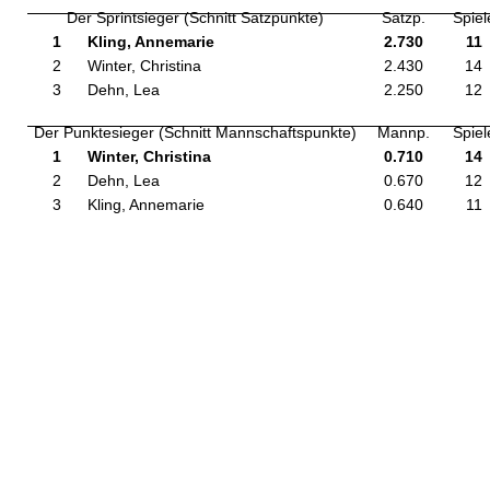
Der Sprintsieger (Schnitt Satzpunkte)
Satzp.
Spiel
1
Kling, Annemarie
2.730
11
2
Winter, Christina
2.430
14
3
Dehn, Lea
2.250
12
Der Punktesieger (Schnitt Mannschaftspunkte)
Mannp.
Spiel
1
Winter, Christina
0.710
14
2
Dehn, Lea
0.670
12
3
Kling, Annemarie
0.640
11