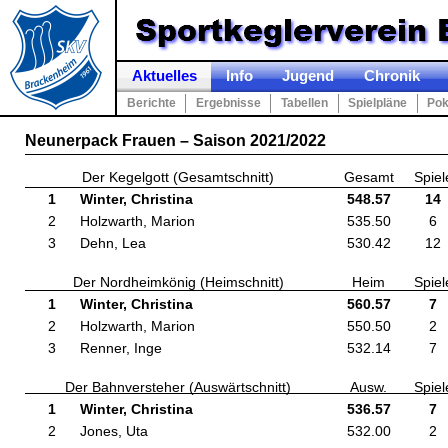
Aktuelles
Info
Jugend
Chronik
Berichte
Ergebnisse
Tabellen
Spielpläne
Pok
Neunerpack Frauen – Saison 2021/2022
Der Kegelgott (Gesamtschnitt)
Gesamt
Spiel
1
Winter, Christina
548.57
14
2
Holzwarth, Marion
535.50
6
3
Dehn, Lea
530.42
12
Der Nordheimkönig (Heimschnitt)
Heim
Spiel
1
Winter, Christina
560.57
7
2
Holzwarth, Marion
550.50
2
3
Renner, Inge
532.14
7
Der Bahnversteher (Auswärtschnitt)
Ausw.
Spiel
1
Winter, Christina
536.57
7
2
Jones, Uta
532.00
2