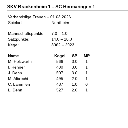
SKV Brackenheim 1 – SC Hermaringen 1
Verbandsliga Frauen – 01.03.2026
Spielort:
Nordheim
Mannschaftspunkte:
7.0 – 1.0
Satzpunkte:
14.0 – 10.0
Kegel:
3062 – 2923
Name
Kegel
SP
MP
M. Holzwarth
566
3.0
1
I. Renner
480
3.0
1
J. Dehn
507
3.0
1
M. Albrecht
495
2.0
1
C. Lämmlen
487
1.0
0
L. Dehn
527
2.0
1