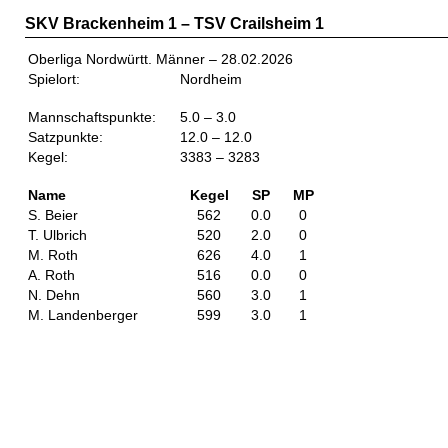
SKV Brackenheim 1 – TSV Crailsheim 1
Oberliga Nordwürtt. Männer – 28.02.2026
Spielort:
Nordheim
Mannschaftspunkte:
5.0 – 3.0
Satzpunkte:
12.0 – 12.0
Kegel:
3383 – 3283
Name
Kegel
SP
MP
S. Beier
562
0.0
0
T. Ulbrich
520
2.0
0
M. Roth
626
4.0
1
A. Roth
516
0.0
0
N. Dehn
560
3.0
1
M. Landenberger
599
3.0
1