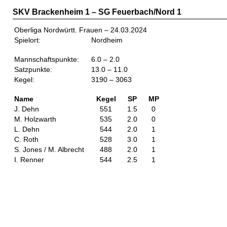
SKV Brackenheim 1 – SG Feuerbach/Nord 1
Oberliga Nordwürtt. Frauen – 24.03.2024
Spielort:
Nordheim
Mannschaftspunkte:
6.0 – 2.0
Satzpunkte:
13.0 – 11.0
Kegel:
3190 – 3063
Name
Kegel
SP
MP
J. Dehn
551
1.5
0
M. Holzwarth
535
2.0
0
L. Dehn
544
2.0
1
C. Roth
528
3.0
1
S. Jones / M. Albrecht
488
2.0
1
I. Renner
544
2.5
1