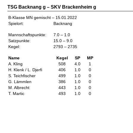
TSG Backnang g – SKV Brackenheim g
B-Klasse MN gemischt – 15.01.2022
Spielort:
Backnang
Mannschaftspunkte:
7.0 – 1.0
Satzpunkte:
15.0 – 9.0
Kegel:
2793 – 2735
Name
Kegel
SP
MP
A. Kling
508
4.0
1
H. Klenk / L. Djerfi
406
1.0
0
S. Teichfischer
499
1.0
0
G. Lämmlen
386
1.0
0
M. Albrecht
443
1.0
0
T. Martic
493
1.0
0