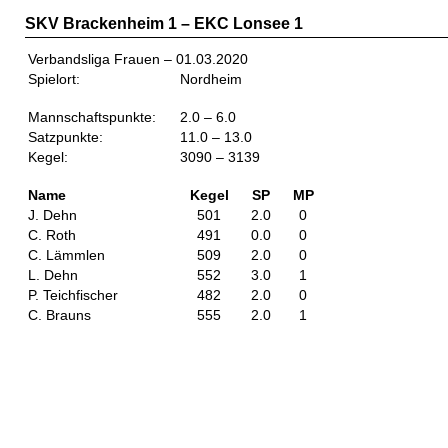
SKV Brackenheim 1 – EKC Lonsee 1
Verbandsliga Frauen – 01.03.2020
Spielort:
Nordheim
Mannschaftspunkte:
2.0 – 6.0
Satzpunkte:
11.0 – 13.0
Kegel:
3090 – 3139
Name
Kegel
SP
MP
J. Dehn
501
2.0
0
C. Roth
491
0.0
0
C. Lämmlen
509
2.0
0
L. Dehn
552
3.0
1
P. Teichfischer
482
2.0
0
C. Brauns
555
2.0
1