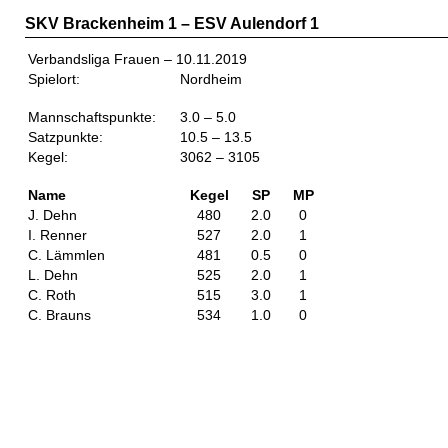
SKV Brackenheim 1 – ESV Aulendorf 1
Verbandsliga Frauen – 10.11.2019
Spielort:
Nordheim
Mannschaftspunkte:
3.0 – 5.0
Satzpunkte:
10.5 – 13.5
Kegel:
3062 – 3105
Name
Kegel
SP
MP
J. Dehn
480
2.0
0
I. Renner
527
2.0
1
C. Lämmlen
481
0.5
0
L. Dehn
525
2.0
1
C. Roth
515
3.0
1
C. Brauns
534
1.0
0